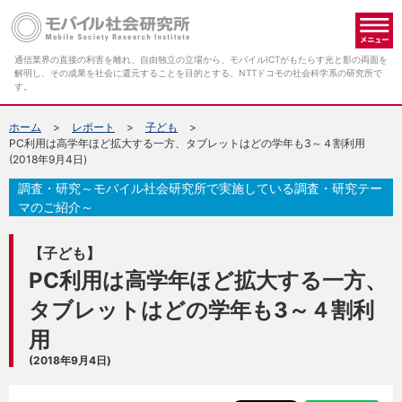
メ
通信業界の直接の利害を離れ、自由独立の立場から、モバイルICTがもたらす光と影の両面を
解明し、その成果を社会に還元することを目的とする、NTTドコモの社会科学系の研究所で
す。
ホーム
レポート
子ども
PC利用は高学年ほど拡大する一方、タブレットはどの学年も3～４割利用
(2018年9月4日)
調査・研究～モバイル社会研究所で実施している調査・研究テー
マのご紹介～
【子ども】
PC利用は高学年ほど拡大する一方、
タブレットはどの学年も3～４割利
用
(2018年9月4日)