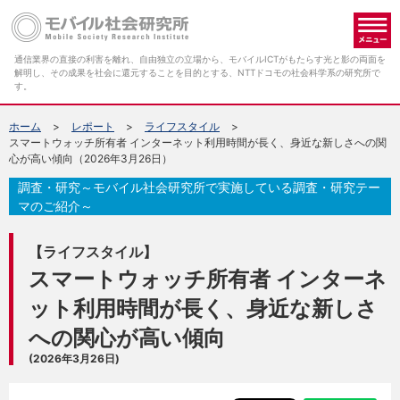
メ
通信業界の直接の利害を離れ、自由独立の立場から、モバイルICTがもたらす光と影の両面を
解明し、その成果を社会に還元することを目的とする、NTTドコモの社会科学系の研究所で
す。
ホーム
レポート
ライフスタイル
スマートウォッチ所有者 インターネット利用時間が長く、身近な新しさへの関
心が高い傾向（2026年3月26日）
調査・研究～モバイル社会研究所で実施している調査・研究テー
マのご紹介～
【ライフスタイル】
スマートウォッチ所有者 インターネ
ット利用時間が長く、身近な新しさ
への関心が高い傾向
(2026年3月26日)