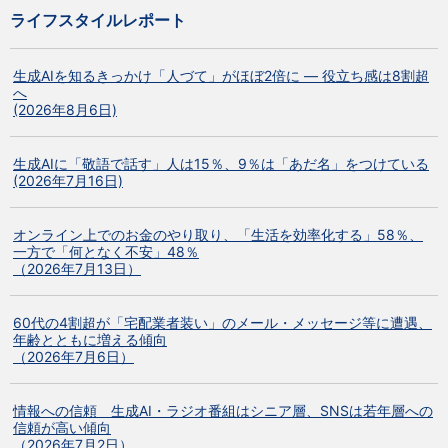
ライフスタイルレポート
生成AIを知るきっかけ「人づて」がほぼ2倍に ― 役立ち感は8割超
へ
(2026年8月6日)
生成AIに「敬語で話す」人は15％、9％は「あだ名」をつけている
(2026年7月16日)
オンライン上でのお金のやり取り、「生活を効率化する」58％、
一方で「何となく不安」48％
（2026年7月13日）
60代の4割超が「宅配業者装い」のメール・メッセージ等に遭遇、
年齢とともに増える傾向
（2026年7月6日）
情報への信頼 生成AI・ラジオ番組はシニア層、SNSは若年層への
信頼が高い傾向
（2026年7月2日）