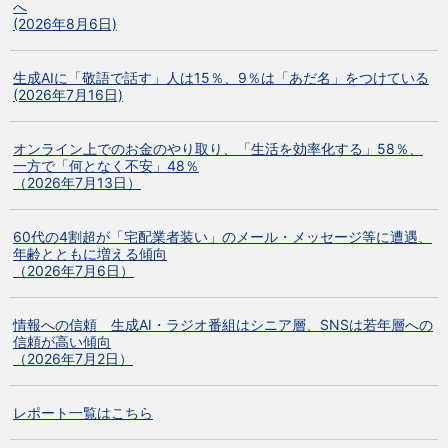
へ
(2026年8月6日)
生成AIに「敬語で話す」人は15％、9％は「あだ名」をつけている
(2026年7月16日)
オンライン上でのお金のやり取り、「生活を効率化する」58％、
一方で「何となく不安」48％
（2026年7月13日）
60代の4割超が「宅配業者装い」のメール・メッセージ等に遭遇、
年齢とともに増える傾向
（2026年7月6日）
情報への信頼 生成AI・ラジオ番組はシニア層、SNSは若年層への
信頼が高い傾向
（2026年7月2日）
レポート一覧はこちら