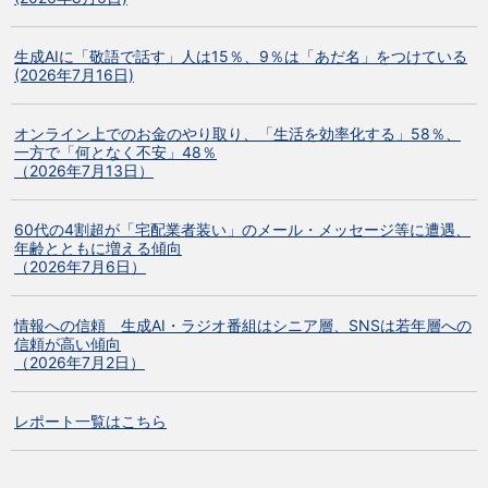
生成AIに「敬語で話す」人は15％、9％は「あだ名」をつけている
(2026年7月16日)
オンライン上でのお金のやり取り、「生活を効率化する」58％、
一方で「何となく不安」48％
（2026年7月13日）
60代の4割超が「宅配業者装い」のメール・メッセージ等に遭遇、
年齢とともに増える傾向
（2026年7月6日）
情報への信頼 生成AI・ラジオ番組はシニア層、SNSは若年層への
信頼が高い傾向
（2026年7月2日）
レポート一覧はこちら