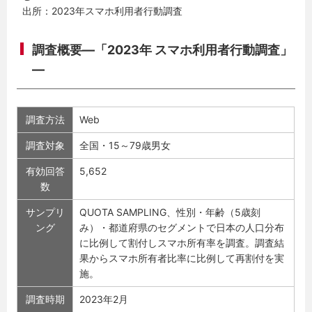
出所：2023年スマホ利用者行動調査
調査概要―「2023年 スマホ利用者行動調査」
―
調査方法
Web
調査対象
全国・15～79歳男女
有効回答
5,652
数
サンプリ
QUOTA SAMPLING、性別・年齢（5歳刻
ング
み）・都道府県のセグメントで日本の人口分布
に比例して割付しスマホ所有率を調査。調査結
果からスマホ所有者比率に比例して再割付を実
施。
調査時期
2023年2月