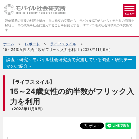
メ
通信業界の直接の利害を離れ、自由独立の立場から、モバイルICTがもたらす光と影の両面を
解明し、その成果を社会に還元することを目的とする、NTTドコモの社会科学系の研究所で
す。
ホーム
レポート
ライフスタイル
15～24歳女性の約半数がフリック入力を利用（2023年11月9日）
調査・研究～モバイル社会研究所で実施している調査・研究テー
マのご紹介～
【ライフスタイル】
15～24歳女性の約半数がフリック入
力を利用
（2023年11月9日）