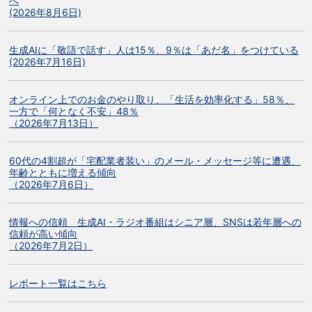
へ
(2026年8月6日)
生成AIに「敬語で話す」人は15％、9％は「あだ名」をつけている
(2026年7月16日)
オンライン上でのお金のやり取り、「生活を効率化する」58％、
一方で「何となく不安」48％
（2026年7月13日）
60代の4割超が「宅配業者装い」のメール・メッセージ等に遭遇、
年齢とともに増える傾向
（2026年7月6日）
情報への信頼 生成AI・ラジオ番組はシニア層、SNSは若年層への
信頼が高い傾向
（2026年7月2日）
レポート一覧はこちら