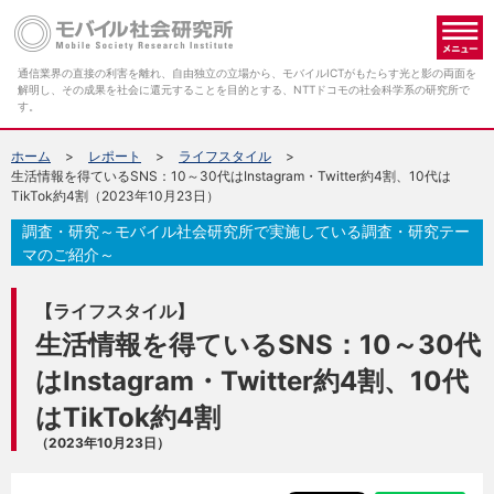
メ
通信業界の直接の利害を離れ、自由独立の立場から、モバイルICTがもたらす光と影の両面を
解明し、その成果を社会に還元することを目的とする、NTTドコモの社会科学系の研究所で
す。
ホーム
レポート
ライフスタイル
生活情報を得ているSNS：10～30代はInstagram・Twitter約4割、10代は
TikTok約4割（2023年10月23日）
調査・研究～モバイル社会研究所で実施している調査・研究テー
マのご紹介～
【ライフスタイル】
生活情報を得ているSNS：10～30代
はInstagram・Twitter約4割、10代
はTikTok約4割
（2023年10月23日）