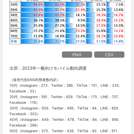
PNG
CSV
出所：2023年一般向けモバイル動向調査
（各世代別SNS利用者数内訳）
10代（Instagram：273、Twitter：286、TikTok：151、LINE：335、
Facebook：53）
20代（Instagram：591、Twitter：629、TikTok：175、LINE：757、
Facebook：176）
30代（Instagram：509、Twitter：495、TikTok：94、LINE：829、
Facebook：302）
40代（Instagram：449、Twitter：478、TikTok：84、LINE：956、
Facebook：299）
50代（Instagram：370、Twitter：426、TikTok：83、LINE：911、