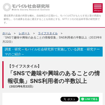
メ
通信業界の直接の利害を離れ、自由独立の立場から、モバイルICTがもたらす光と影の両面を
解明し、その成果を社会に還元することを目的とする、NTTドコモの社会科学系の研究所で
す。
ホーム
レポート
ライフスタイル
「SNSで趣味や興味のあることの情報収集」SNS利用者の半数以上（2023年6
月22日）
調査・研究～モバイル社会研究所で実施している調査・研究テー
マのご紹介～
【ライフスタイル】
「SNSで趣味や興味のあることの情
報収集」SNS利用者の半数以上
（2023年6月22日）