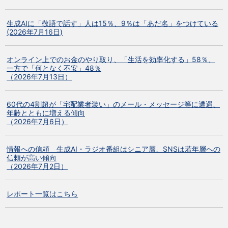
生成AIに「敬語で話す」人は15％、9％は「あだ名」をつけている
(2026年7月16日)
オンライン上でのお金のやり取り、「生活を効率化する」58％、
一方で「何となく不安」48％
（2026年7月13日）
60代の4割超が「宅配業者装い」のメール・メッセージ等に遭遇、
年齢とともに増える傾向
（2026年7月6日）
情報への信頼 生成AI・ラジオ番組はシニア層、SNSは若年層への
信頼が高い傾向
（2026年7月2日）
レポート一覧はこちら