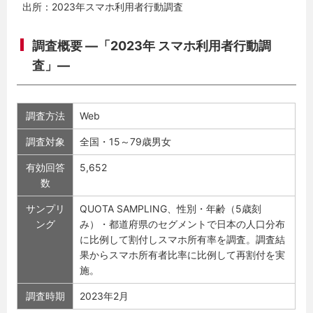
出所：2023年スマホ利用者行動調査
調査概要 ―「2023年 スマホ利用者行動調
査」―
調査方法
Web
調査対象
全国・15～79歳男女
有効回答
5,652
数
サンプリ
QUOTA SAMPLING、性別・年齢（5歳刻
ング
み）・都道府県のセグメントで日本の人口分布
に比例して割付しスマホ所有率を調査。調査結
果からスマホ所有者比率に比例して再割付を実
施。
調査時期
2023年2月