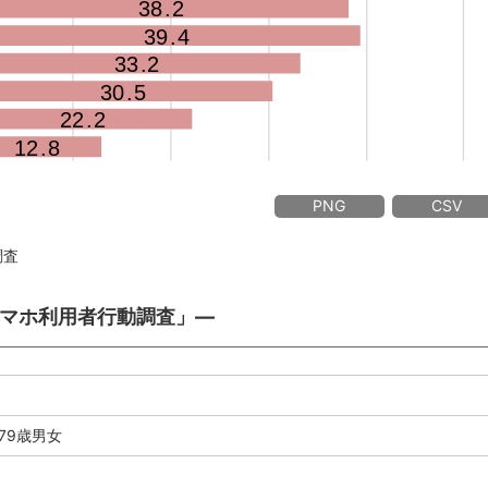
PNG
CSV
調査
 スマホ利用者行動調査」―
79歳男女