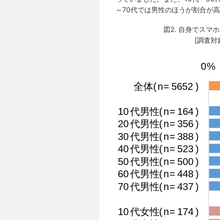
～70代では男性のほうが割合が
図2. 自身でス
[調査対