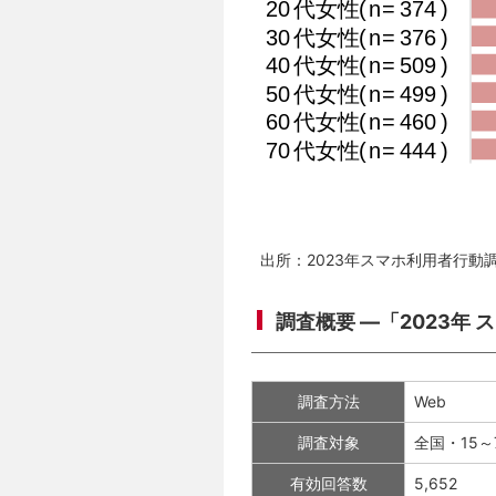
出所：2023年スマホ利用者行動
調査概要 ―「2023年
調査方法
Web
調査対象
全国・15～
有効回答数
5,652