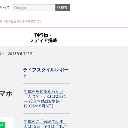
たって
Tドコモの社会科学系の研究所です。
・
刊行物・
メディア掲載
（2023年5月25日）
ライフスタイルレポー
ト
生成AIを知るきっかけ
マホ
「人づて」がほぼ2倍に
― 役立ち感は8割超へ
(2026年8月6日)
生成AIに「敬語で話す」
人は15％、9％は「あだ