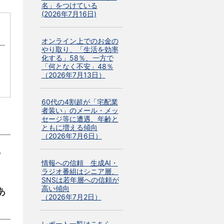
名」をつけている
(2026年7月16日)
オンライン上でのお金の
やり取り、「生活を効率
化する」58％、一方で
「何となく不安」48％
（2026年7月13日）
60代の4割超が「宅配業
者装い」のメール・メッ
セージ等に遭遇、年齢と
ともに増える傾向
（2026年7月6日）
つ
情報への信頼 生成AI・
ラジオ番組はシニア層、
SNSは若年層への信頼が
高い傾向
あ
（2026年7月2日）
レポート一覧はこちら