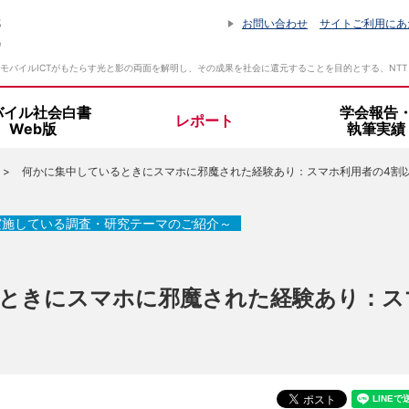
お問い合わせ
サイトご利用にあ
モバイルICTがもたらす光と影の両面を解明し、その成果を社会に還元することを目的とする、NT
バイル社会白書
学会報告
レポート
Web版
執筆実績
何かに集中しているときにスマホに邪魔された経験あり：スマホ利用者の4割以上
設立趣旨・活動指針
所長挨拶
実施している調査・研究テーマのご紹介～
組織体制
ときにスマホに邪魔された経験あり：ス