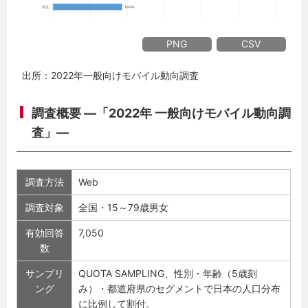
PNG
CSV
出所：2022年一般向けモバイル動向調査
調査概要 ―「2022年 一般向けモバイル動向調
査」―
調査方法
Web
調査対象
全国・15～79歳男女
有効回答
7,050
数
サンプリ
QUOTA SAMPLING、性別・年齢（5歳刻
ング
み）・都道府県のセグメントで日本の人口分布
に比例して割付。