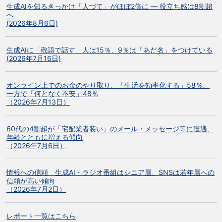
生成AIを知るきっかけ「人づて」がほぼ2倍に ― 役立ち感は8割超
へ
(2026年8月6日)
生成AIに「敬語で話す」人は15％、9％は「あだ名」をつけている
(2026年7月16日)
オンライン上でのお金のやり取り、「生活を効率化する」58％、
一方で「何となく不安」48％
（2026年7月13日）
60代の4割超が「宅配業者装い」のメール・メッセージ等に遭遇、
年齢とともに増える傾向
（2026年7月6日）
情報への信頼 生成AI・ラジオ番組はシニア層、SNSは若年層への
信頼が高い傾向
（2026年7月2日）
レポート一覧はこちら