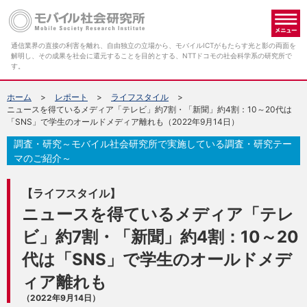
メ
通信業界の直接の利害を離れ、自由独立の立場から、モバイルICTがもたらす光と影の両面を
解明し、その成果を社会に還元することを目的とする、NTTドコモの社会科学系の研究所で
す。
ホーム
レポート
ライフスタイル
ニュースを得ているメディア「テレビ」約7割・「新聞」約4割：10～20代は
「SNS」で学生のオールドメディア離れも（2022年9月14日）
調査・研究～モバイル社会研究所で実施している調査・研究テー
マのご紹介～
【ライフスタイル】
ニュースを得ているメディア「テレ
ビ」約7割・「新聞」約4割：10～20
代は「SNS」で学生のオールドメデ
ィア離れも
（2022年9月14日）