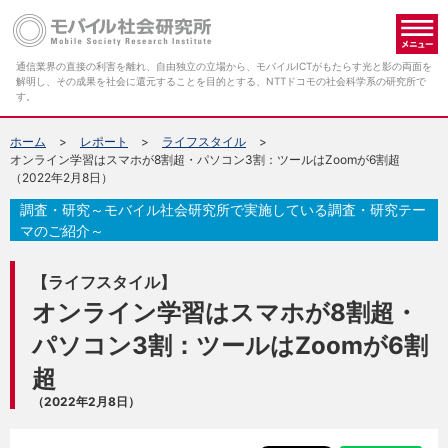
メ
通信業界の直接の利害を離れ、自由独立の立場から、モバイルICTがもたらす光と影の両面を
解明し、その成果を社会に還元することを目的とする、NTTドコモの社会科学系の研究所で
す。
ホーム
レポート
ライフスタイル
オンライン学習はスマホが8割超・パソコン3割：ツールはZoomが6割超
（2022年2月8日）
調査・研究～モバイル社会研究所で実施している調査・研究テー
マのご紹介～
【ライフスタイル】
オンライン学習はスマホが8割超・
パソコン3割：ツールはZoomが6割
超
（2022年2月8日）