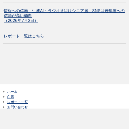
情報への信頼 生成AI・ラジオ番組はシニア層、SNSは若年層への
信頼が高い傾向
（2026年7月2日）
レポート一覧はこちら
ホーム
白書
レポート一覧
お問い合わせ
サイトご利用にあたって
新着情報一覧
© NTT DOCOMO, Inc. All Rights Reserved.