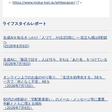
＜
https://www.moba-ken.jp/whitepaper/
＞
ライフスタイルレポート
生成AIを知るきっかけ「人づて」がほぼ2倍に ― 役立ち感は8割超
へ
(2026年8月6日)
生成AIに「敬語で話す」人は15％、9％は「あだ名」をつけている
(2026年7月16日)
オンライン上でのお金のやり取り、「生活を効率化する」58％、
一方で「何となく不安」48％
（2026年7月13日）
60代の4割超が「宅配業者装い」のメール・メッセージ等に遭遇、
年齢とともに増える傾向
（2026年7月6日）