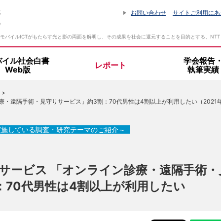
お問い合わせ
サイトご利用にあ
モバイルICTがもたらす光と影の両面を解明し、その成果を社会に還元することを目的とする、NT
バイル社会白書
学会報告
レポート
Web版
執筆実績
設立趣旨・活動指針
・遠隔手術・見守りサービス」約3割：70代男性は4割以上が利用したい（2021年
所長挨拶
実施している調査・研究テーマのご紹介～
組織体制
サービス 「オンライン診療・遠隔手術・
：70代男性は4割以上が利用したい