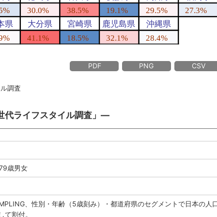
PDF
PNG
CSV
イル調査
次世代ライフスタイル調査」―
79歳男女
SAMPLING、性別・年齢（5歳刻み）・都道府県のセグメントで日本の人
して割付。