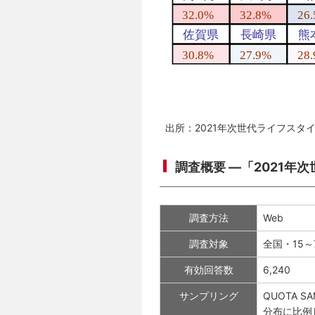
出所：2021年次世代ライフスタ
調査概要 ―「2021年
調査方法
Web
調査対象
全国・15～
有効回答数
6,240
サンプリング
QUOTA 
分布に比例