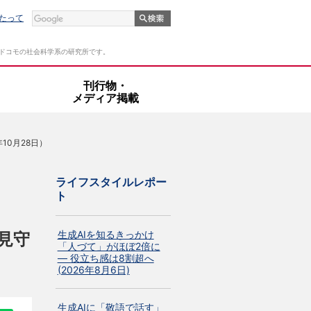
たって
Tドコモの社会科学系の研究所です。
・
刊行物・
メディア掲載
10月28日）
ライフスタイルレポー
ト
生成AIを知るきっかけ
見守
「人づて」がほぼ2倍に
― 役立ち感は8割超へ
(2026年8月6日)
生成AIに「敬語で話す」