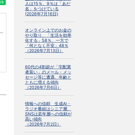
人は15％、9％は「あだ
名」をつけている
(2026年7月16日)
オンライン上でのお金の
やり取り、「生活を効率
化する」58％、一方で
「何となく不安」48％
（2026年7月13日）
60代の4割超が「宅配業
者装い」のメール・メッ
セージ等に遭遇、年齢と
ともに増える傾向
（2026年7月6日）
情報への信頼 生成AI・
ラジオ番組はシニア層、
SNSは若年層への信頼が
高い傾向
（2026年7月2日）