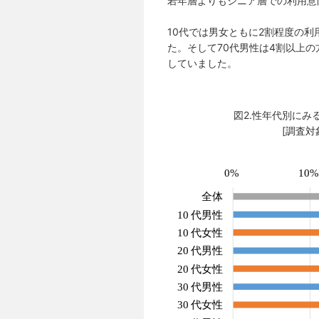
若年層よりもシニア層での利用意
10代では男女ともに2割程度の利
た。そして70代男性は4割以上
していました。
図2.性年代別に
[調査対