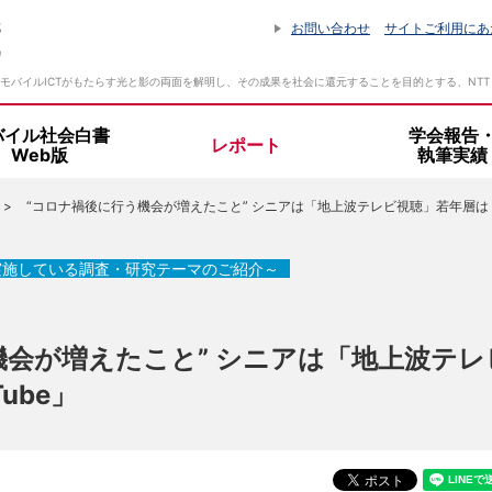
お問い合わせ
サイトご利用にあ
モバイルICTがもたらす光と影の両面を解明し、その成果を社会に還元することを目的とする、NT
バイル社会白書
学会報告
レポート
Web版
執筆実績
“コロナ禍後に行う機会が増えたこと” シニアは「地上波テレビ視聴」若年層は「Yo
設立趣旨・活動指針
所長挨拶
実施している調査・研究テーマのご紹介～
組織体制
機会が増えたこと” シニアは「地上波テレ
ube」