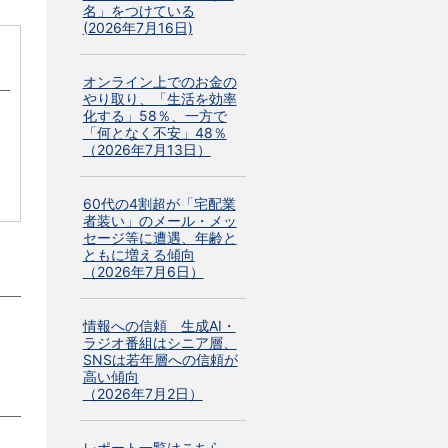
名」をつけている
(2026年7月16日)
オンライン上でのお金の
やり取り、「生活を効率
化する」58％、一方で
「何となく不安」48％
（2026年7月13日）
60代の4割超が「宅配業
者装い」のメール・メッ
セージ等に遭遇、年齢と
ともに増える傾向
（2026年7月6日）
情報への信頼 生成AI・
ラジオ番組はシニア層、
SNSは若年層への信頼が
高い傾向
」
（2026年7月2日）
レポート一覧はこちら