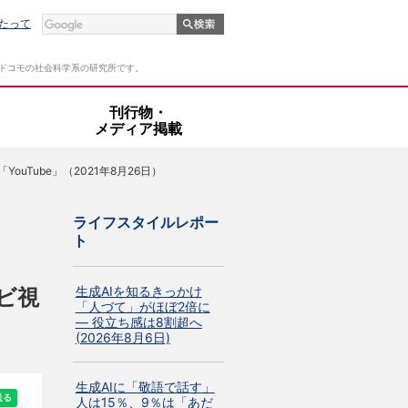
たって
Tドコモの社会科学系の研究所です。
・
刊行物・
メディア掲載
uTube」（2021年8月26日）
ライフスタイルレポー
ト
生成AIを知るきっかけ
ビ視
「人づて」がほぼ2倍に
― 役立ち感は8割超へ
(2026年8月6日)
生成AIに「敬語で話す」
人は15％、9％は「あだ