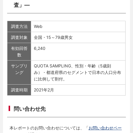
査」―
調査方法
Web
調査対象
全国・15～79歳男女
有効回答
6,240
数
サンプリ
QUOTA SAMPLING、性別・年齢（5歳刻
ング
み）・都道府県のセグメントで日本の人口分布
に比例して割付。
調査時期
2021年2月
問い合わせ先
本レポートのお問い合わせについては、「
お問い合わせペー