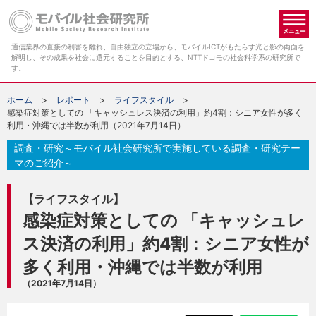
メ
通信業界の直接の利害を離れ、自由独立の立場から、モバイルICTがもたらす光と影の両面を
解明し、その成果を社会に還元することを目的とする、NTTドコモの社会科学系の研究所で
す。
ホーム
レポート
ライフスタイル
感染症対策としての 「キャッシュレス決済の利用」約4割：シニア女性が多く
利用・沖縄では半数が利用（2021年7月14日）
調査・研究～モバイル社会研究所で実施している調査・研究テー
マのご紹介～
【ライフスタイル】
感染症対策としての 「キャッシュレ
ス決済の利用」約4割：シニア女性が
多く利用・沖縄では半数が利用
（2021年7月14日）