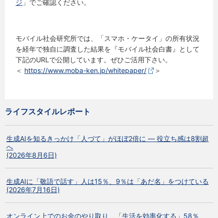
ジ
」でご確認ください。
モバイル社会研究所では、「スマホ・ケータイ」の所有状況
を経年で独自に調査した結果を『モバイル社会白書』として
下記のURLで公開しています。ぜひご活用下さい。
＜
https://www.moba-ken.jp/whitepaper/
＞
ライフスタイルレポート
生成AIを知るきっかけ「人づて」がほぼ2倍に ― 役立ち感は8割超
へ
(2026年8月6日)
生成AIに「敬語で話す」人は15％、9％は「あだ名」をつけている
(2026年7月16日)
オンライン上でのお金のやり取り、「生活を効率化する」58％、