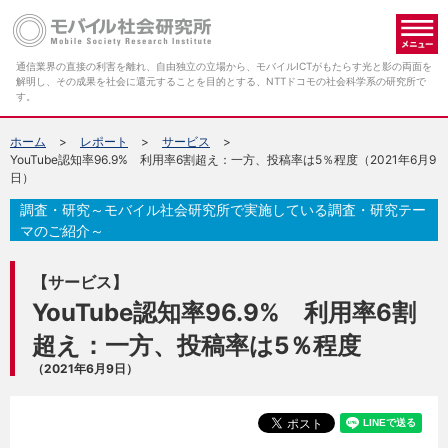
メ
通信業界の直接の利害を離れ、自由独立の立場から、モバイルICTがもたらす光と影の両面を
解明し、その成果を社会に還元することを目的とする、NTTドコモの社会科学系の研究所で
す。
ホーム
レポート
サービス
YouTube認知率96.9% 利用率6割超え：一方、投稿率は5％程度（2021年6月9
日）
調査・研究～モバイル社会研究所で実施している調査・研究テー
マのご紹介～
【サービス】
YouTube認知率96.9% 利用率6割
超え：一方、投稿率は5％程度
（2021年6月9日）