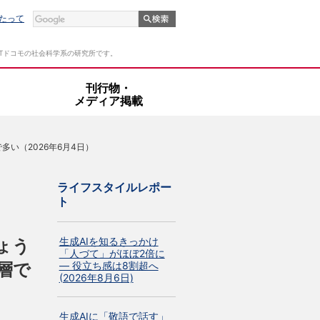
たって
Tドコモの社会科学系の研究所です。
・
刊行物・
メディア掲載
い（2026年6月4日）
ライフスタイルレポー
ト
生成AIを知るきっかけ
ょう
「人づて」がほぼ2倍に
層で
― 役立ち感は8割超へ
(2026年8月6日)
生成AIに「敬語で話す」