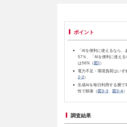
ポイント
「AIを便利に使えるなら
57％、「AIを便利に使
は56%（
図1
）
電力不足・環境負荷はいず
2-2
）
生成AIを毎日利用する層で
性で顕著（
図3-3
、
図3-4
）
調査結果