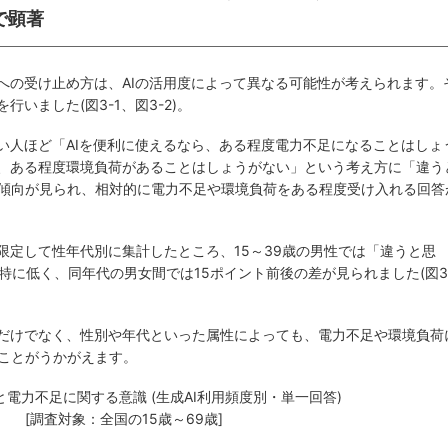
で顕著
荷への受け止め方は、AIの活用度によって異なる可能性が考えられます。
行いました(図3-1、図3-2)。
高い人ほど「AIを便利に使えるなら、ある程度電力不足になることはしょ
ら、ある程度環境負荷があることはしょうがない」という考え方に「違う
傾向が見られ、相対的に電力不足や環境負荷をある程度受け入れる回答
限定して性年代別に集計したところ、15～39歳の男性では「違うと思
特に低く、同年代の男女間では15ポイント前後の差が見られました(図3
度だけでなく、性別や年代といった属性によっても、電力不足や環境負荷
ことがうかがえます。
利用と電力不足に関する意識 (生成AI利用頻度別・単一回答)
[調査対象：全国の15歳～69歳]