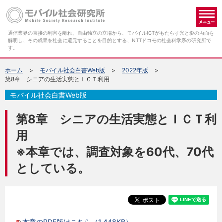
メ
通信業界の直接の利害を離れ、自由独立の立場から、モバイルICTがもたらす光と影の両面を
解明し、その成果を社会に還元することを目的とする、NTTドコモの社会科学系の研究所で
す。
ホーム
モバイル社会白書Web版
2022年版
第8章 シニアの生活実態とＩＣＴ利用
モバイル社会白書Web版
第8章 シニアの生活実態とＩＣＴ利
用
※本章では、調査対象を60代、70代
としている。
本章のPDF版はこちら（1,448KB）