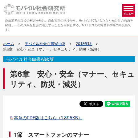
メ
通信業界の直接の利害を離れ、自由独立の立場から、モバイルICTがもたらす光と影の両面を
解明し、その成果を社会に還元することを目的とする、NTTドコモの社会科学系の研究所で
す。
ホーム
モバイル社会白書Web版
2018年版
第6章 安心・安全（マナー、セキュリティ、防災・減災）
モバイル社会白書Web版
第6章 安心・安全（マナー、セキュ
リティ、防災・減災）
本章のPDF版はこちら（1,895KB）
1節 スマートフォンのマナー