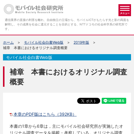
メ
通信業界の直接の利害を離れ、自由独立の立場から、モバイルICTがもたらす光と影の両面を
解明し、その成果を社会に還元することを目的とする、NTTドコモの社会科学系の研究所で
す。
ホーム
モバイル社会白書Web版
2019年版
補章 本書におけるオリジナル調査概要
モバイル社会白書Web版
補章 本書におけるオリジナル調査
概要
本章のPDF版はこちら（392KB）
本書の1章から6章は，主にモバイル社会研究所が実施したオ
リジナル調査データを掲載・考察している。オリジナル調査